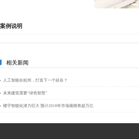
案例说明
相关新闻
人工智能在杭州，打造下一个硅谷？
未来建筑需要“绿色智慧”
楼宇智能化潜力巨大 预计2018年市场规模将超万亿