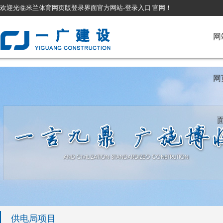
米兰体育网页版登录界面官方网站
欢迎光临米兰体育网页版登录界面官方网站-登录入口 官网！
网
网
供电局项目