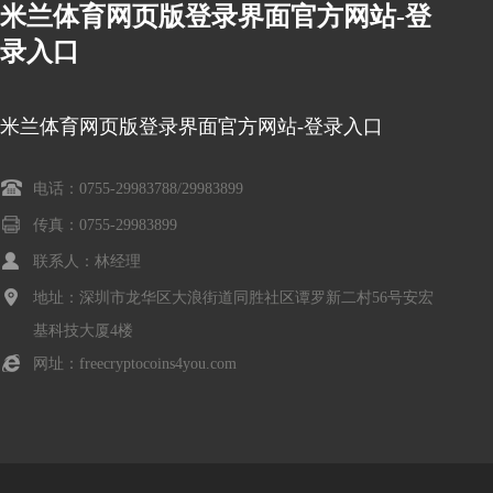
米兰体育网页版登录界面官方网站-登
录入口
米兰体育网页版登录界面官方网站-登录入口
电话：0755-29983788/29983899
传真：0755-29983899
联系人：林经理
地址：深圳市龙华区大浪街道同胜社区谭罗新二村56号安宏
基科技大厦4楼
网址：
freecryptocoins4you.com