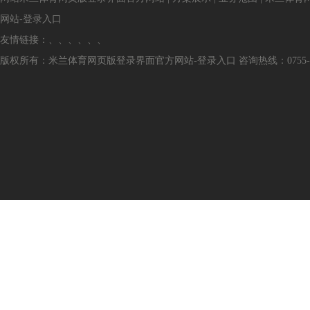
网站-登录入口
友情链接：、、、、、、
版权所有：米兰体育网页版登录界面官方网站-登录入口 咨询热线：0755-29983