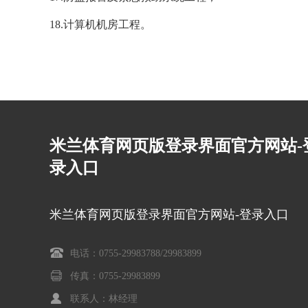
18.计算机机房工程。
米兰体育网页版登录界面官方网站-
录入口
米兰体育网页版登录界面官方网站-登录入口
电话：0755-29983788/29983899
传真：0755-29983899
联系人：林经理