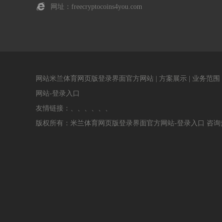
网址：
freecryptocoins4you.com
网站米兰体育网页版登录界面官方网站
|
方案展示
|
业务范围
网站-登录入口
友情链接：、、、、、、
版权所有：米兰体育网页版登录界面官方网站-登录入口 咨询热线：075