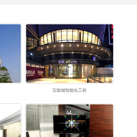
宝能城智能化工程