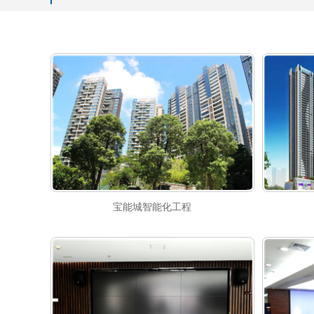
宝能城智能化工程