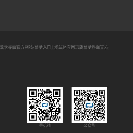
登录界面官方网站-登录入口
|
米兰体育网页版登录界面官方
手机站
公众号