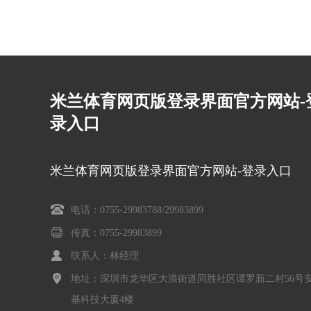
米兰体育网页版登录界面官方网站-
录入口
米兰体育网页版登录界面官方网站-登录入口
电话：0755-29983788/29983899
传真：0755-29983899
联系人：林经理
地址：深圳市龙华区大浪街道同胜社区谭罗新二村56号
基科技大厦4楼