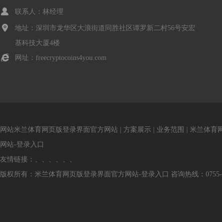
联系人：林经理
地址：深圳市龙华区大浪街道同胜社区谭罗新二村56号安宏
基科技大厦4楼
网址：
freecryptocoins4you.com
网站米兰体育网页版登录界面官方网站
|
方案展示
|
业务范围
|
米兰体育
网站-登录入口
友情链接：、、、、、、
版权所有：米兰体育网页版登录界面官方网站-登录入口 咨询热线：0755-29983