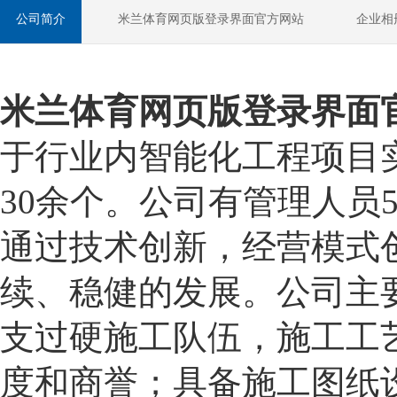
公司简介
米兰体育网页版登录界面官方网站
企业相
米兰体育网页版登录界面
于行业内智能化工程项目实
30余个。公司有管理人员5
通过技术创新，经营模式
续、稳健的发展。公司主
支过硬施工队伍，施工工
度和商誉；具备施工图纸