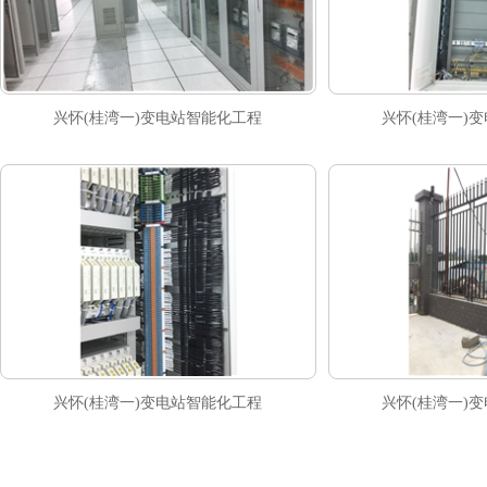
兴怀(桂湾一)变电站智能化工程
兴怀(桂湾一)
兴怀(桂湾一)变电站智能化工程
兴怀(桂湾一)