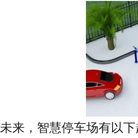
未来，智慧停车场有以下