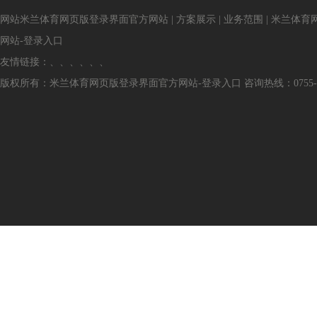
网站米兰体育网页版登录界面官方网站
|
方案展示
|
业务范围
|
米兰体育
网站-登录入口
友情链接：、、、、、、
版权所有：米兰体育网页版登录界面官方网站-登录入口 咨询热线：0755-29983