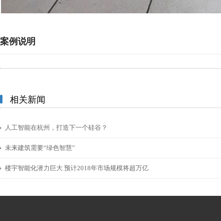
案例说明
相关新闻
人工智能在杭州，打造下一个硅谷？
未来建筑需要“绿色智慧”
楼宇智能化潜力巨大 预计2018年市场规模将超万亿