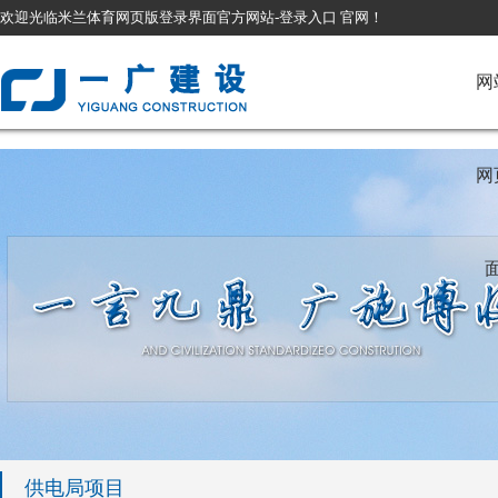
米兰体育网页版登录界面官方网站
欢迎光临米兰体育网页版登录界面官方网站-登录入口 官网！
网
网
供电局项目