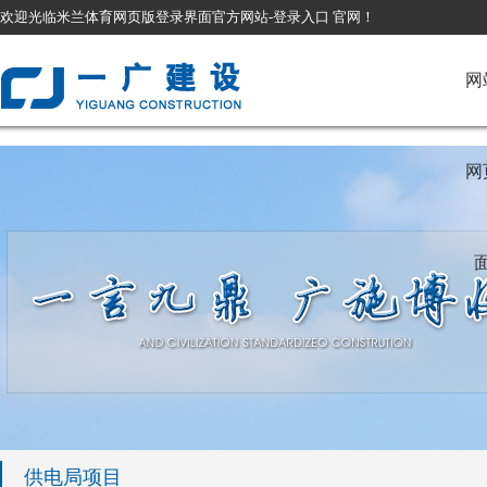
米兰体育网页版登录界面官方网站
欢迎光临米兰体育网页版登录界面官方网站-登录入口 官网！
网
网
供电局项目