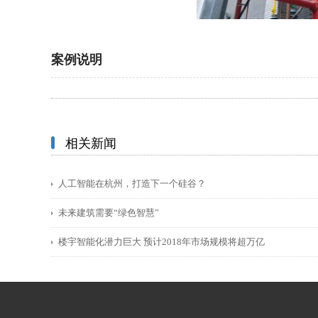
案例说明
相关新闻
人工智能在杭州，打造下一个硅谷？
未来建筑需要“绿色智慧”
楼宇智能化潜力巨大 预计2018年市场规模将超万亿