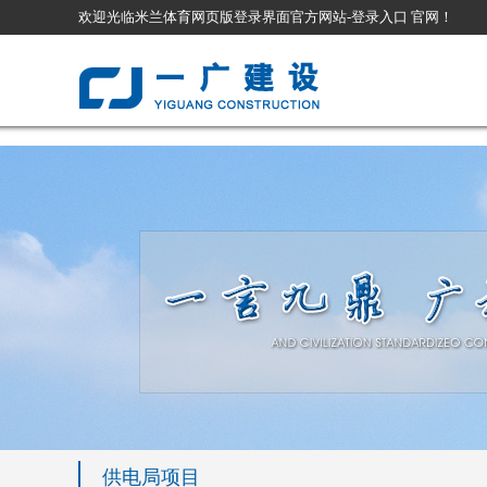
米兰体育网页版登录界面官方网站
欢迎光临米兰体育网页版登录界面官方网站-登录入口 官网！
供电局项目