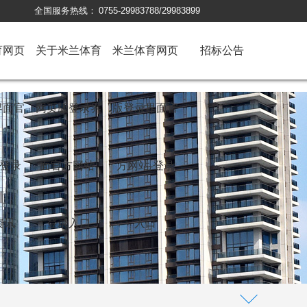
全国服务热线：
0755-29983788/29983899
育网页
关于米兰体育
米兰体育网页
招标公告
界面官
网页版登录界
版登录界面官
-登录
面官方网站-
方网站-登录
资讯
登录入口
入口