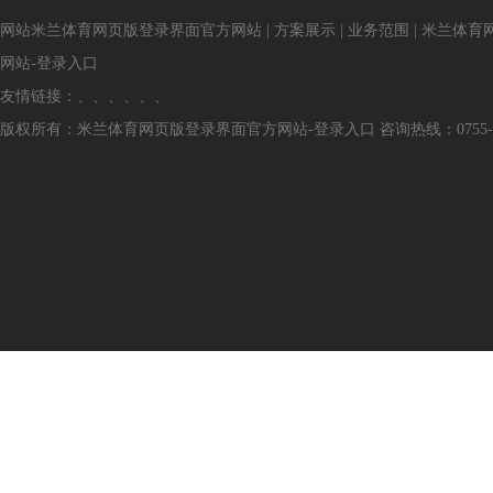
网站米兰体育网页版登录界面官方网站
|
方案展示
|
业务范围
|
米兰体育
网站-登录入口
友情链接：、、、、、、
版权所有：米兰体育网页版登录界面官方网站-登录入口 咨询热线：0755-29983