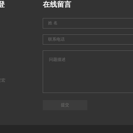
登
在线留言
安宏