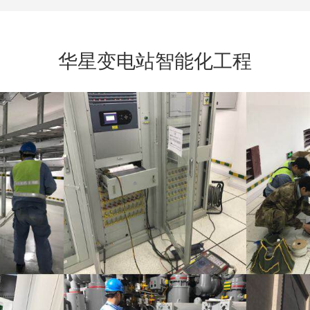
华星变电站智能化工程