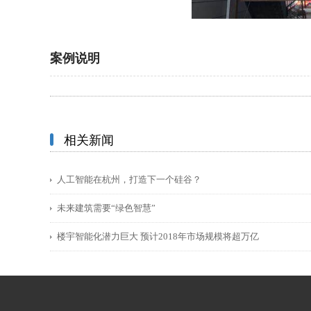
案例说明
相关新闻
人工智能在杭州，打造下一个硅谷？
未来建筑需要“绿色智慧”
楼宇智能化潜力巨大 预计2018年市场规模将超万亿