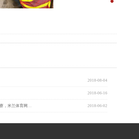
2018-08-04
2018-06-16
6.1壹方未来星首届少儿才艺大赛总决赛，米兰体育网页版登录界面官方网站-登录入口 承包赛程舞台的搭拆
2018-06-02