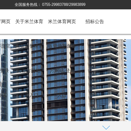
全国服务热线：
0755-29983788/29983899
育网页
关于米兰体育
米兰体育网页
招标公告
界面官
网页版登录界
版登录界面官
-登录
面官方网站-
方网站-登录
资讯
登录入口
入口