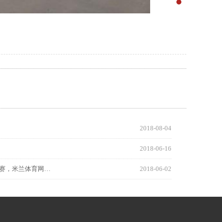
2018-08-04
2018-06-16
6.1壹方未来星首届少儿才艺大赛总决赛，米兰体育网页版登录界面官方网站-登录入口 承包赛程舞台的搭拆
2018-06-02