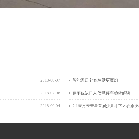
2018-08-07
智能家居 让你生活更魔幻
2018-07-06
停车位缺口大 智慧停车趋势解读
2018-06-04