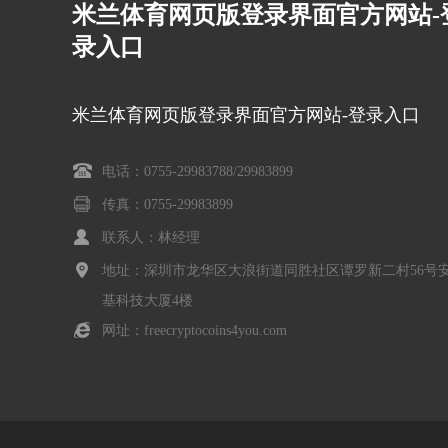
米兰体育网页版登录界面官方网站-
录入口
米兰体育网页版登录界面官方网站-登录入口
电话：0755-29983788/29983899
传真：0755-29983899
联系人：林经理
地址：深圳市龙华区大浪街道同胜社区谭罗新二村56号
基科技大厦4楼
网址：
freecryptocoins4you.com