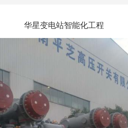
华星变电站智能化工程