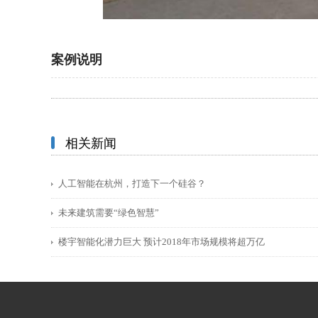
案例说明
相关新闻
人工智能在杭州，打造下一个硅谷？
未来建筑需要“绿色智慧”
楼宇智能化潜力巨大 预计2018年市场规模将超万亿