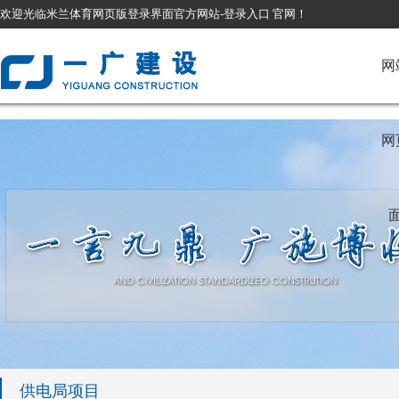
米兰体育网页版登录界面官方网站
欢迎光临米兰体育网页版登录界面官方网站-登录入口 官网！
网
网
供电局项目