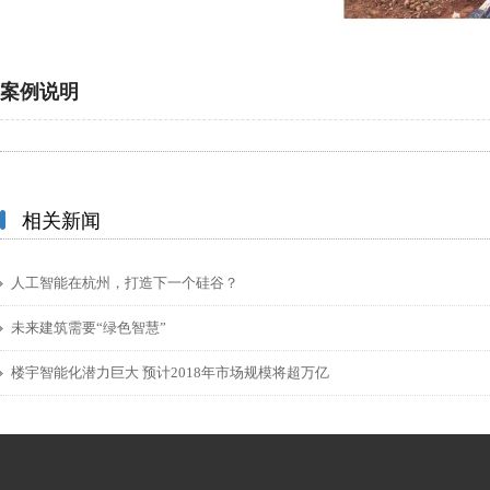
案例说明
相关新闻
人工智能在杭州，打造下一个硅谷？
未来建筑需要“绿色智慧”
楼宇智能化潜力巨大 预计2018年市场规模将超万亿