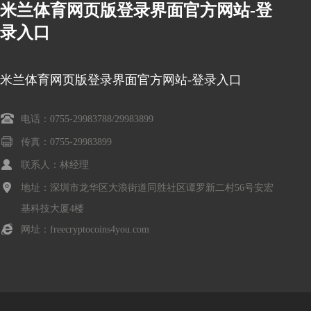
米兰体育网页版登录界面官方网站-登
录入口
米兰体育网页版登录界面官方网站-登录入口
电话：0755-29983788/29983899
传真：0755-29983899
联系人：林经理
地址：深圳市龙华区大浪街道同胜社区谭罗新二村56号安宏
基科技大厦4楼
网址：
freecryptocoins4you.com