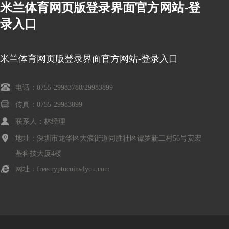
米兰体育网页版登录界面官方网站-登
录入口
米兰体育网页版登录界面官方网站-登录入口
电话：0755-29983788/29983899
传真：0755-29983899
联系人：林经理
地址：深圳市龙华区大浪街道同胜社区谭罗新二村56号安宏
基科技大厦4楼
网址：
freecryptocoins4you.com