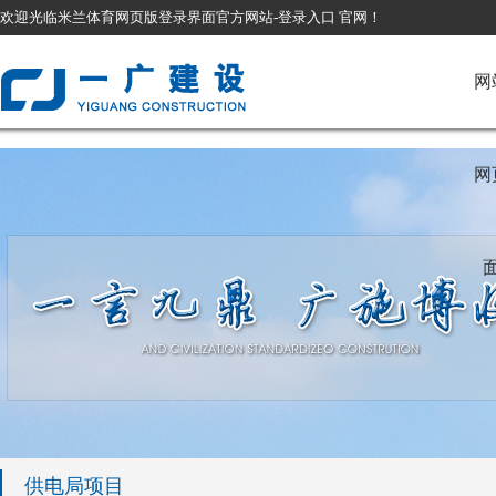
米兰体育网页版登录界面官方网站
欢迎光临米兰体育网页版登录界面官方网站-登录入口 官网！
网
网
供电局项目