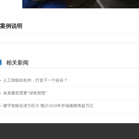
案例说明
相关新闻
人工智能在杭州，打造下一个硅谷？
未来建筑需要“绿色智慧”
楼宇智能化潜力巨大 预计2018年市场规模将超万亿