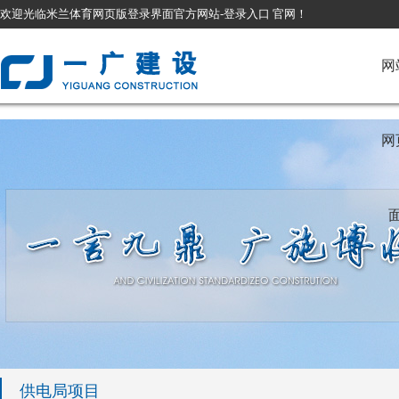
米兰体育网页版登录界面官方网站
欢迎光临米兰体育网页版登录界面官方网站-登录入口 官网！
网
网
供电局项目