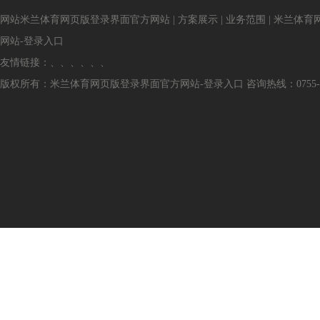
网站米兰体育网页版登录界面官方网站
|
方案展示
|
业务范围
|
米兰体育
网站-登录入口
友情链接：、、、、、、
版权所有：米兰体育网页版登录界面官方网站-登录入口 咨询热线：0755-29983