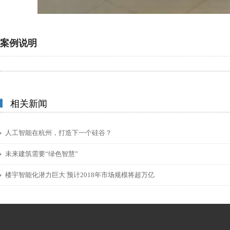
案例说明
相关新闻
人工智能在杭州，打造下一个硅谷？
未来建筑需要“绿色智慧”
楼宇智能化潜力巨大 预计2018年市场规模将超万亿