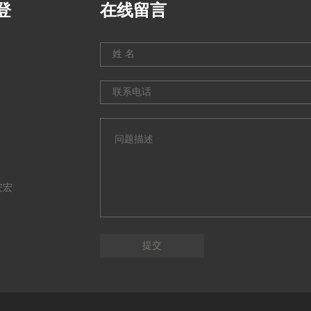
登
在线留言
安宏