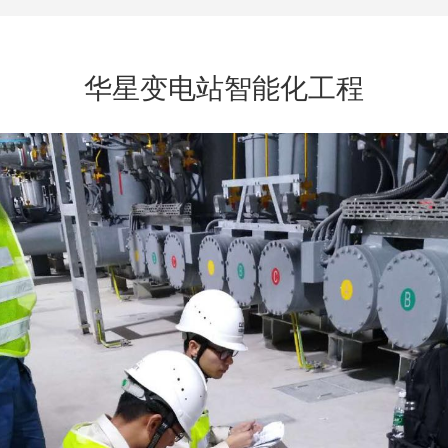
华星变电站智能化工程