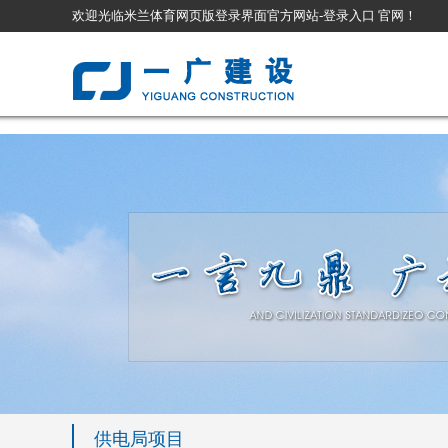
米兰体育网页版登录界面官方网站
欢迎光临米兰体育网页版登录界面官方网站-登录入口 官网！
供电局项目