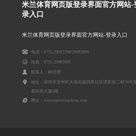
米兰体育网页版登录界面官方网站-
录入口
米兰体育网页版登录界面官方网站-登录入口
电话：0755-29983788/29983899
传真：0755-29983899
联系人：林经理
地址：深圳市龙华区大浪街道同胜社区谭罗新二村56号
基科技大厦4楼
网址：
freecryptocoins4you.com