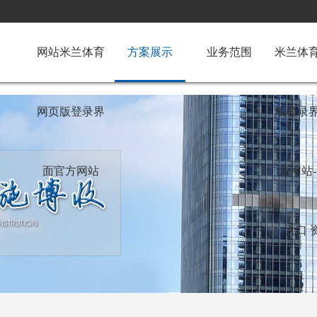
网站米兰体育
方案展示
业务范围
米兰体
网页版登录界
版登录
面官方网站
方网站
入口 