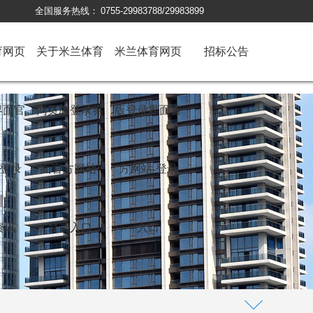
全国服务热线：
0755-29983788/29983899
育网页
关于米兰体育
米兰体育网页
招标公告
界面官
网页版登录界
版登录界面官
-登录
面官方网站-
方网站-登录
资讯
登录入口
入口