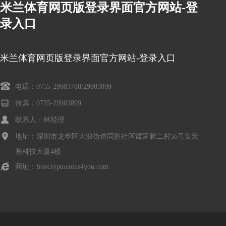
米兰体育网页版登录界面官方网站-登
录入口
米兰体育网页版登录界面官方网站-登录入口
电话：0755-29983788/29983899
传真：0755-29983899
联系人：林经理
地址：深圳市龙华区大浪街道同胜社区谭罗新二村56号安宏
基科技大厦4楼
网址：
freecryptocoins4you.com