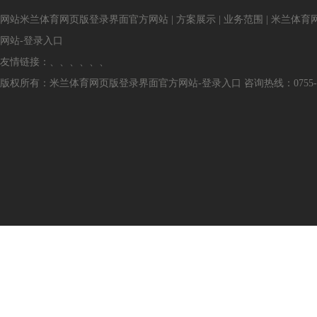
网站米兰体育网页版登录界面官方网站
|
方案展示
|
业务范围
|
米兰体育
网站-登录入口
友情链接：、、、、、、
版权所有：米兰体育网页版登录界面官方网站-登录入口 咨询热线：0755-29983