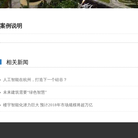
案例说明
相关新闻
人工智能在杭州，打造下一个硅谷？
未来建筑需要“绿色智慧”
楼宇智能化潜力巨大 预计2018年市场规模将超万亿