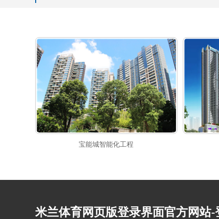
宝能城智能化工程
米兰体育网页版登录界面官方网站-