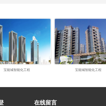
宝能城智能化工程
宝能城智能化工程
登
在线留言