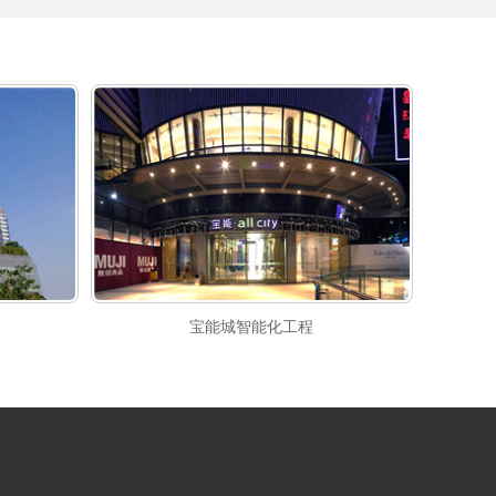
宝能城智能化工程