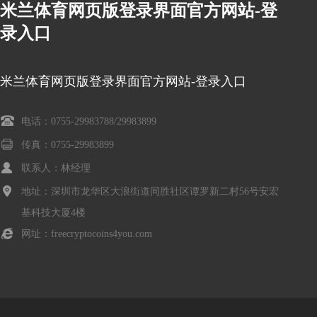
米兰体育网页版登录界面官方网站-登
录入口
米兰体育网页版登录界面官方网站-登录入口
电话：0755-29983788/29983899
传真：0755-29983899
联系人：林经理
地址：深圳市龙华区大浪街道同胜社区谭罗新二村56号安宏
基科技大厦4楼
网址：
freecryptocoins4you.com