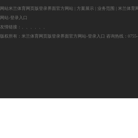
网站米兰体育网页版登录界面官方网站
|
方案展示
|
业务范围
|
米兰体育
网站-登录入口
友情链接：、、、、、、
版权所有：米兰体育网页版登录界面官方网站-登录入口 咨询热线：0755-29983