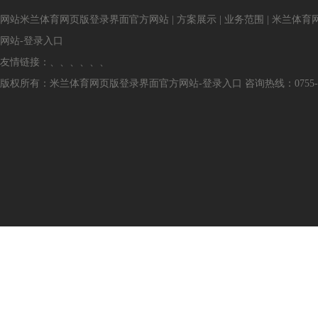
网站米兰体育网页版登录界面官方网站
|
方案展示
|
业务范围
|
米兰体育
网站-登录入口
友情链接：、、、、、、
版权所有：米兰体育网页版登录界面官方网站-登录入口 咨询热线：0755-29983