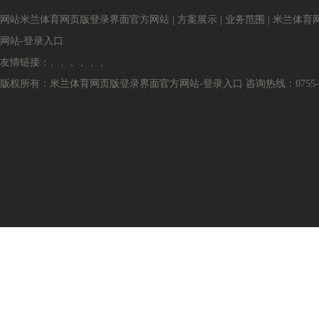
网站米兰体育网页版登录界面官方网站
|
方案展示
|
业务范围
|
米兰体育
网站-登录入口
友情链接：、、、、、、
版权所有：米兰体育网页版登录界面官方网站-登录入口 咨询热线：0755-29983