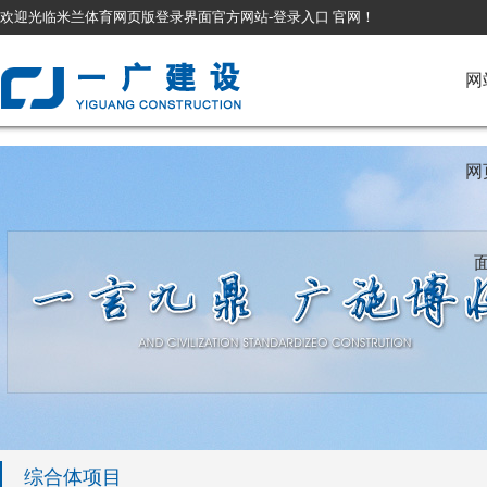
米兰体育网页版登录界面官方网站
欢迎光临米兰体育网页版登录界面官方网站-登录入口 官网！
网
网
综合体项目