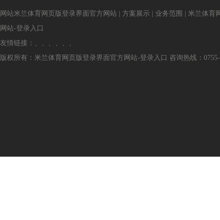
网站米兰体育网页版登录界面官方网站
|
方案展示
|
业务范围
|
米兰体育
网站-登录入口
友情链接：、、、、、、
版权所有：米兰体育网页版登录界面官方网站-登录入口 咨询热线：0755-29983