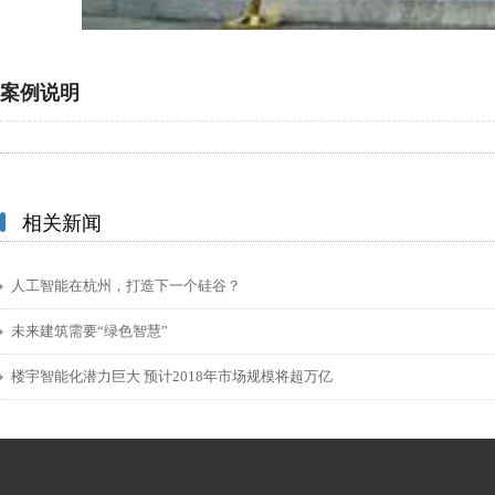
案例说明
相关新闻
人工智能在杭州，打造下一个硅谷？
未来建筑需要“绿色智慧”
楼宇智能化潜力巨大 预计2018年市场规模将超万亿