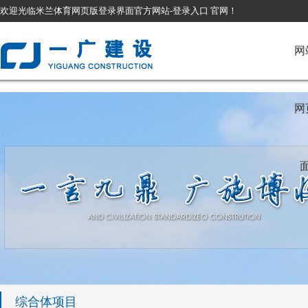
米兰体育网页版登录界面官方网站
欢迎光临米兰体育网页版登录界面官方网站-登录入口 官网！
网
网
综合体项目