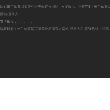
网站米兰体育网页版登录界面官方网站
|
方案展示
|
业务范围
|
米兰体育
网站-登录入口
友情链接：、、、、、、
版权所有：米兰体育网页版登录界面官方网站-登录入口 咨询热线：0755-29983