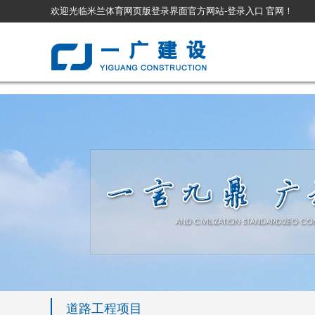
米兰体育网页版登录界面官方网站
欢迎光临米兰体育网页版登录界面官方网站-登录入口 官网！
道路工程项目