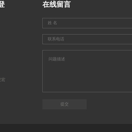
登
在线留言
安宏