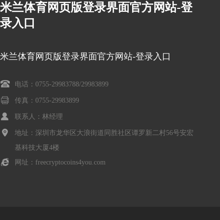
米兰体育网页版登录界面官方网站-登
录入口
米兰体育网页版登录界面官方网站-登录入口
电话：0755-29983788/29983899
传真：0755-29983899
联系人：林经理
地址：深圳市龙华区大浪街道同胜社区谭罗新二村56号安宏
基科技大厦4楼
网址：
freecryptocoins4you.com