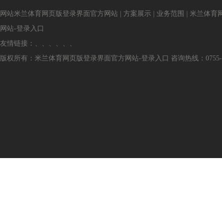
网站米兰体育网页版登录界面官方网站
|
方案展示
|
业务范围
|
米兰体育
网站-登录入口
友情链接：、、、、、、
版权所有：米兰体育网页版登录界面官方网站-登录入口 咨询热线：0755-29983