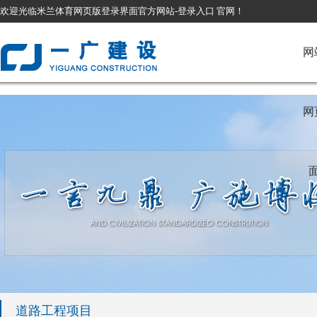
米兰体育网页版登录界面官方网站
欢迎光临米兰体育网页版登录界面官方网站-登录入口 官网！
网
网
道路工程项目