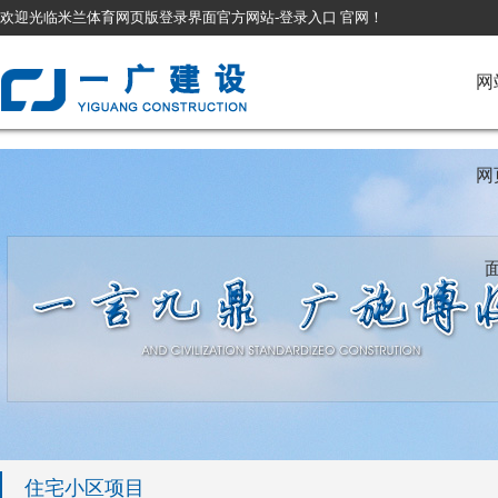
米兰体育网页版登录界面官方网站
欢迎光临米兰体育网页版登录界面官方网站-登录入口 官网！
网
网
住宅小区项目