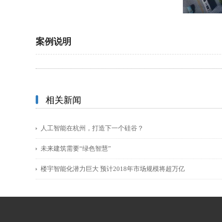
案例说明
相关新闻
人工智能在杭州，打造下一个硅谷？
未来建筑需要“绿色智慧”
楼宇智能化潜力巨大 预计2018年市场规模将超万亿