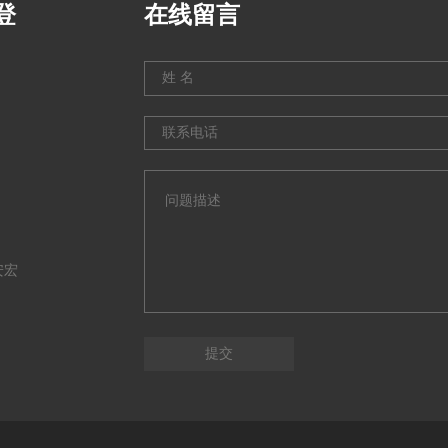
登
在线留言
安宏