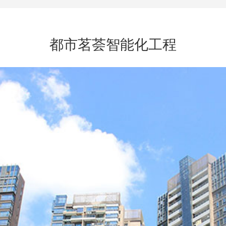
都市茗荟智能化工程