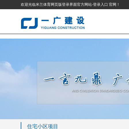
米兰体育网页版登录界面官方网站
欢迎光临米兰体育网页版登录界面官方网站-登录入口 官网！
住宅小区项目