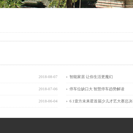
2018-08-07
智能家居 让你生活更魔幻
2018-07-06
停车位缺口大 智慧停车趋势解读
2018-06-04