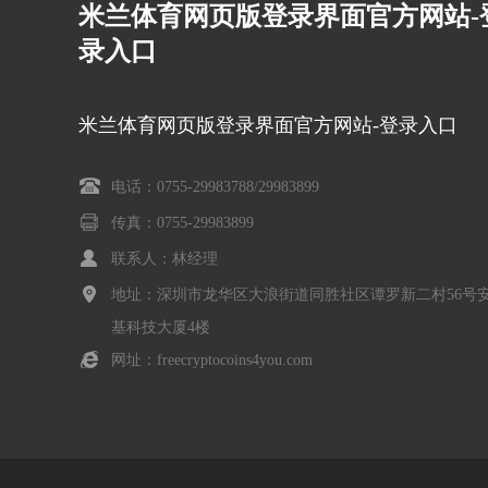
米兰体育网页版登录界面官方网站-
录入口
米兰体育网页版登录界面官方网站-登录入口
电话：0755-29983788/29983899
传真：0755-29983899
联系人：林经理
地址：深圳市龙华区大浪街道同胜社区谭罗新二村56号
基科技大厦4楼
网址：
freecryptocoins4you.com