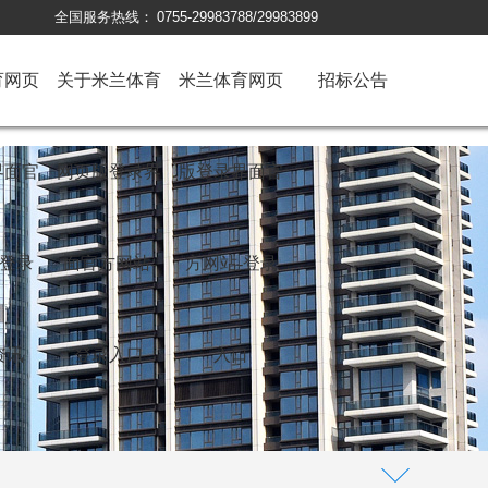
全国服务热线：
0755-29983788/29983899
育网页
关于米兰体育
米兰体育网页
招标公告
界面官
网页版登录界
版登录界面官
-登录
面官方网站-
方网站-登录
资讯
登录入口
入口