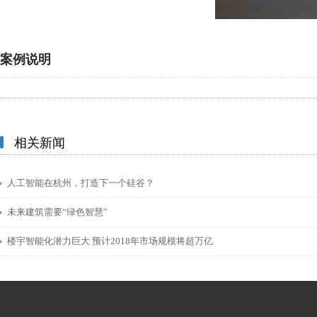
案例说明
相关新闻
人工智能在杭州，打造下一个硅谷？
未来建筑需要“绿色智慧”
楼宇智能化潜力巨大 预计2018年市场规模将超万亿