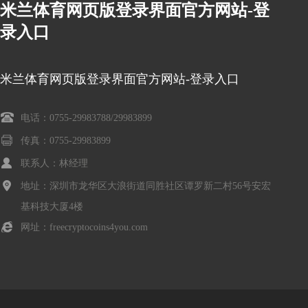
米兰体育网页版登录界面官方网站-登
录入口
米兰体育网页版登录界面官方网站-登录入口
电话：0755-29983788/29983899
传真：0755-29983899
联系人：林经理
地址：深圳市龙华区大浪街道同胜社区谭罗新二村56号安宏
基科技大厦4楼
网址：
freecryptocoins4you.com