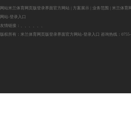
网站米兰体育网页版登录界面官方网站
|
方案展示
|
业务范围
|
米兰体育
网站-登录入口
友情链接：、、、、、、
版权所有：米兰体育网页版登录界面官方网站-登录入口 咨询热线：0755-29983