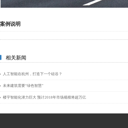
案例说明
相关新闻
人工智能在杭州，打造下一个硅谷？
未来建筑需要“绿色智慧”
楼宇智能化潜力巨大 预计2018年市场规模将超万亿