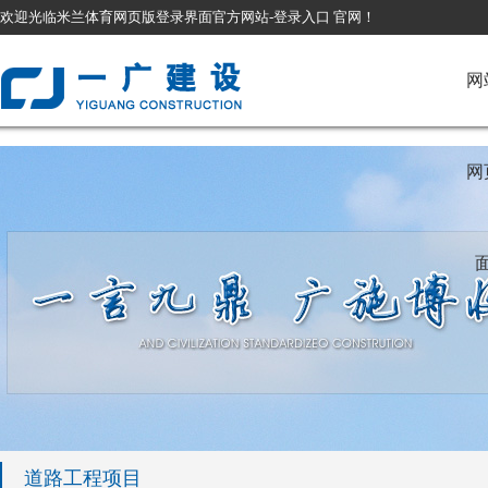
米兰体育网页版登录界面官方网站
欢迎光临米兰体育网页版登录界面官方网站-登录入口 官网！
网
网
道路工程项目