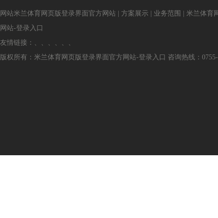
网站米兰体育网页版登录界面官方网站
|
方案展示
|
业务范围
|
米兰体育
网站-登录入口
友情链接：、、、、、、
版权所有：米兰体育网页版登录界面官方网站-登录入口 咨询热线：0755-29983