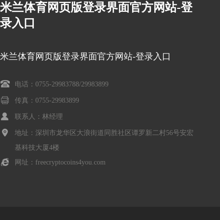
米兰体育网页版登录界面官方网站-登
录入口
米兰体育网页版登录界面官方网站-登录入口
电话：0755-29983788/29983899
传真：0755-29983899
联系人：林经理
地址：深圳市龙华区大浪街道同胜社区谭罗新二村56号安宏
基科技大厦4楼
网址：
freecryptocoins4you.com