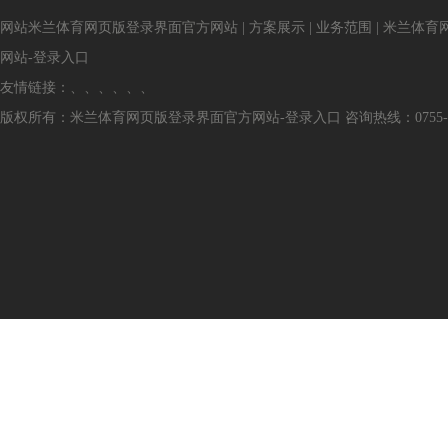
网站米兰体育网页版登录界面官方网站
|
方案展示
|
业务范围
|
米兰体育
网站-登录入口
友情链接：、、、、、、
版权所有：米兰体育网页版登录界面官方网站-登录入口 咨询热线：0755-29983