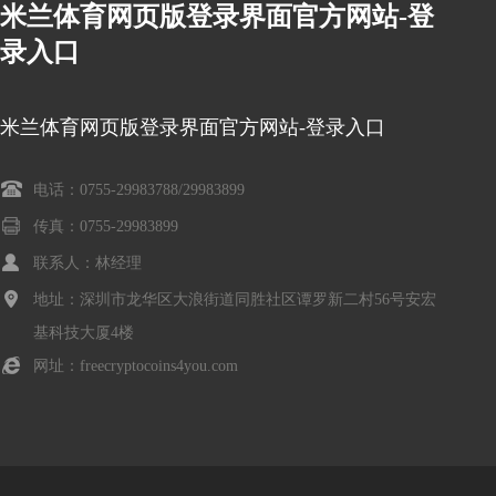
米兰体育网页版登录界面官方网站-登
录入口
米兰体育网页版登录界面官方网站-登录入口
电话：0755-29983788/29983899
传真：0755-29983899
联系人：林经理
地址：深圳市龙华区大浪街道同胜社区谭罗新二村56号安宏
基科技大厦4楼
网址：
freecryptocoins4you.com