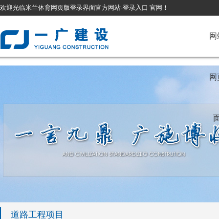
米兰体育网页版登录界面官方网站
欢迎光临米兰体育网页版登录界面官方网站-登录入口 官网！
网
网
道路工程项目