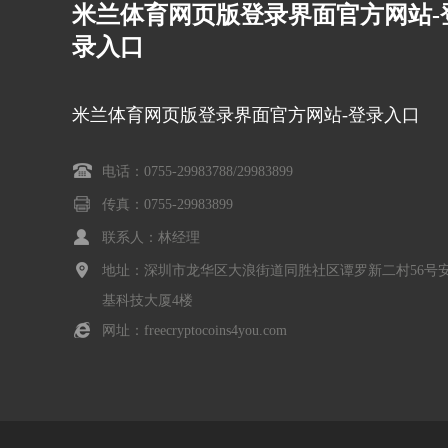
米兰体育网页版登录界面官方网站-
录入口
米兰体育网页版登录界面官方网站-登录入口
电话：0755-29983788/29983899
传真：0755-29983899
联系人：林经理
地址：深圳市龙华区大浪街道同胜社区谭罗新二村56号
基科技大厦4楼
网址：
freecryptocoins4you.com