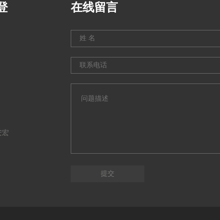
登
在线留言
安宏