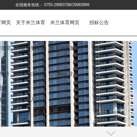
全国服务热线：
0755-29983788/29983899
育网页
关于米兰体育
米兰体育网页
招标公告
界面官
网页版登录界
版登录界面官
-登录
面官方网站-
方网站-登录
资讯
登录入口
入口