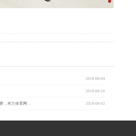
2018-08-04
2018-06-16
6.1壹方未来星首届少儿才艺大赛总决赛，米兰体育网页版登录界面官方网站-登录入口 承包赛程舞台的搭拆
2018-06-02