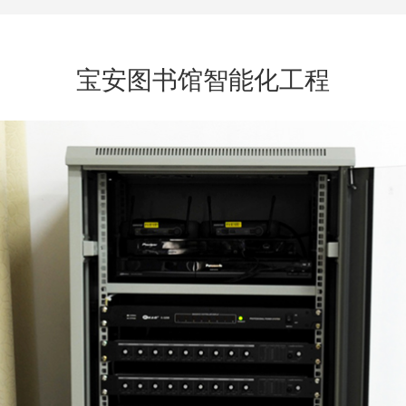
宝安图书馆智能化工程