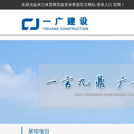
米兰体育网页版登录界面官方网站
欢迎光临米兰体育网页版登录界面官方网站-登录入口 官网！
展馆项目