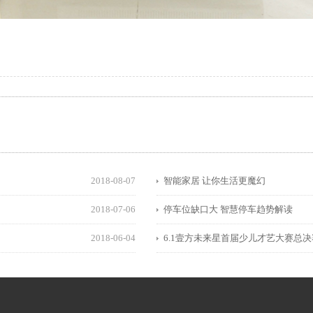
2018-08-07
智能家居 让你生活更魔幻
2018-07-06
停车位缺口大 智慧停车趋势解读
2018-06-04