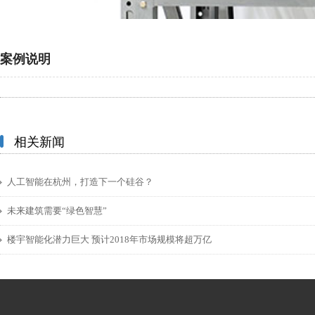
案例说明
相关新闻
人工智能在杭州，打造下一个硅谷？
未来建筑需要“绿色智慧”
楼宇智能化潜力巨大 预计2018年市场规模将超万亿