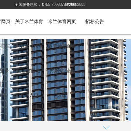
全国服务热线：
0755-29983788/29983899
育网页
关于米兰体育
米兰体育网页
招标公告
界面官
网页版登录界
版登录界面官
-登录
面官方网站-
方网站-登录
资讯
登录入口
入口