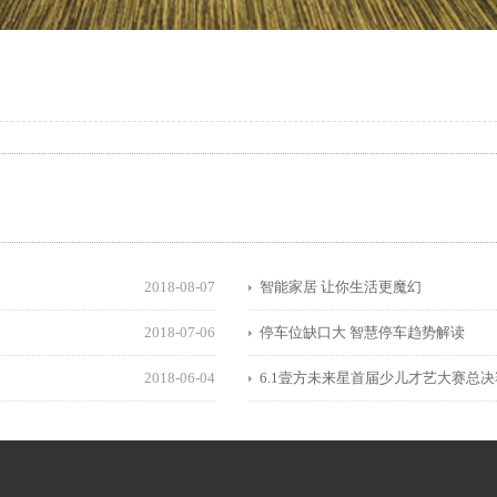
2018-08-07
智能家居 让你生活更魔幻
2018-07-06
停车位缺口大 智慧停车趋势解读
2018-06-04