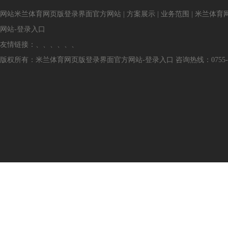
网站米兰体育网页版登录界面官方网站
|
方案展示
|
业务范围
|
米兰体育
网站-登录入口
友情链接：、、、、、、
版权所有：米兰体育网页版登录界面官方网站-登录入口 咨询热线：0755-29983