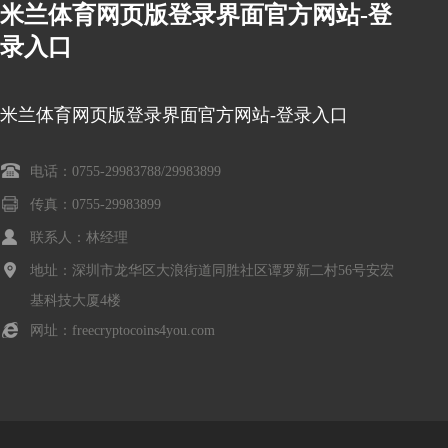
米兰体育网页版登录界面官方网站-登
录入口
米兰体育网页版登录界面官方网站-登录入口
电话：0755-29983788/29983899
传真：0755-29983899
联系人：林经理
地址：深圳市龙华区大浪街道同胜社区谭罗新二村56号安宏
基科技大厦4楼
网址：
freecryptocoins4you.com