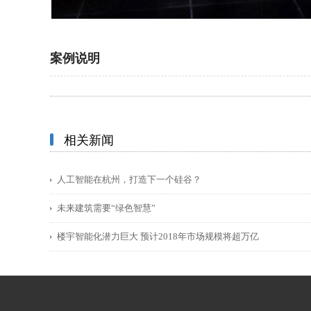
案例说明
相关新闻
人工智能在杭州，打造下一个硅谷？
未来建筑需要“绿色智慧”
楼宇智能化潜力巨大 预计2018年市场规模将超万亿