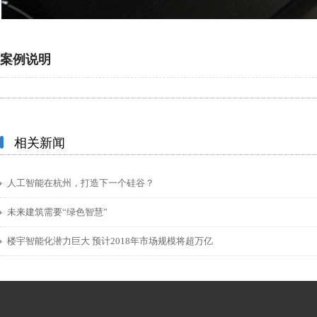
案例说明
相关新闻
人工智能在杭州，打造下一个硅谷？
未来建筑需要“绿色智慧”
楼宇智能化潜力巨大 预计2018年市场规模将超万亿