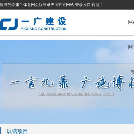
米兰体育网页版登录界面官方网站
欢迎光临米兰体育网页版登录界面官方网站-登录入口 官网！
网
网
展馆项目