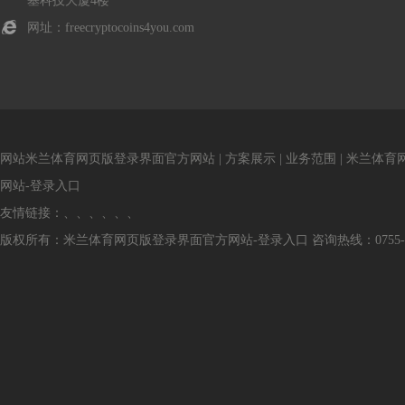
基科技大厦4楼
网址：
freecryptocoins4you.com
网站米兰体育网页版登录界面官方网站
|
方案展示
|
业务范围
|
米兰体育
网站-登录入口
友情链接：、、、、、、
版权所有：米兰体育网页版登录界面官方网站-登录入口 咨询热线：0755-29983