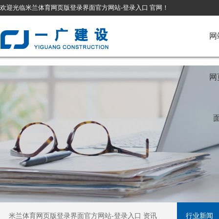
米兰体育网页版登录界面官方网站
欢迎光临米兰体育网页版登录界面官方网站-登录入口 官网！
网
网
米兰体育网页版登录界面官方网站-登录入口 资讯
行业新闻