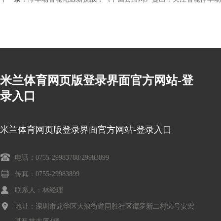
米兰体育网页版登录界面官方网站-登
录入口
米兰体育网页版登录界面官方网站-登录入口
电话：0755-29983788/29983899
传真：0755-29983899
联系人：林经理
地址：深圳市龙华区大浪街道同胜社区谭罗新二村56号安宏