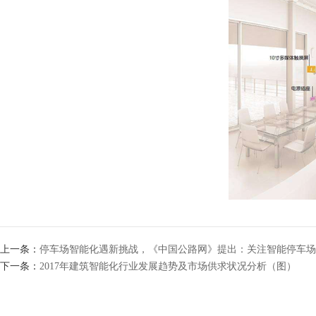
上一条：
停车场智能化遇新挑战，《中国公路网》提出：关注智能停车场
下一条：
2017年建筑智能化行业发展趋势及市场供求状况分析（图）