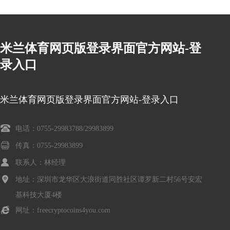
米兰体育网页版登录界面官方网站-登
录入口
米兰体育网页版登录界面官方网站-登录入口
电话：0755-29983788/29983899
传真：0755-29983899
联系人：林经理
地址：深圳市龙华区大浪街道同胜社区谭罗新二村56号安宏
基科技大厦4楼
网址：
freecryptocoins4you.com