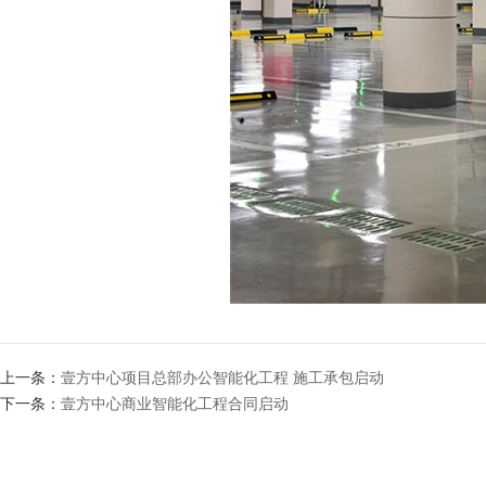
上一条：
壹方中心项目总部办公智能化工程 施工承包启动
下一条：
壹方中心商业智能化工程合同启动