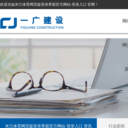
米兰体育网页版登录界面官方网站
欢迎光临米兰体育网页版登录界面官方网站-登录入口 官网！
网
网
米兰体育网页版登录界面官方网站-登录入口 资讯
行业新闻